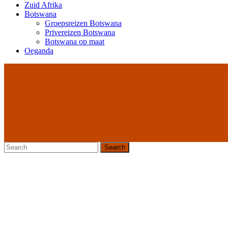
Zuid Afrika
Botswana
Groepsreizen Botswana
Privereizen Botswana
Botswana op maat
Oeganda