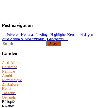
Post navigation
←
Privereis Kenia aanbieding | Highlights Kenia | 14 dagen
Zuid Afrika & Mozambique | Groepsreis
→
Landen
Zuid-Afrika
Botswana
Namibië
Zambia
Mozambique
Zimbabwe
Kenia
Tanzania
Oeganda
Ethiopië
Rwanda