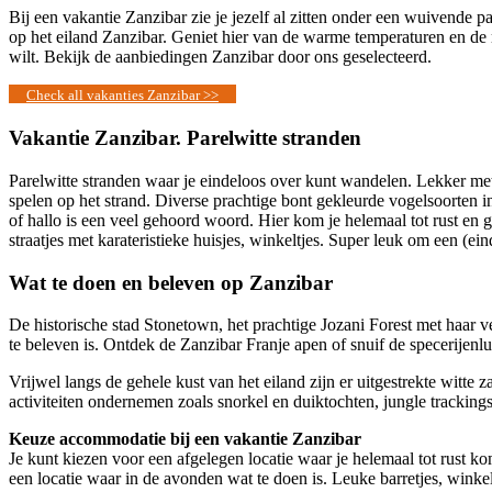
Bij een vakantie Zanzibar zie je jezelf al zitten onder een wuivende
op het eiland Zanzibar. Geniet hier van de warme temperaturen en de m
wilt. Bekijk de aanbiedingen Zanzibar door ons geselecteerd.
Check all vakanties Zanzibar >>
Vakantie Zanzibar. Parelwitte stranden
Parelwitte stranden waar je eindeloos over kunt wandelen. Lekker met
spelen op het strand. Diverse prachtige bont gekleurde vogelsoorten 
of hallo is een veel gehoord woord. Hier kom je helemaal tot rust en
straatjes met karateristieke huisjes, winkeltjes. Super leuk om een (ei
Wat te doen en beleven op Zanzibar
De historische stad Stonetown, het prachtige Jozani Forest met haar 
te beleven is. Ontdek de Zanzibar Franje apen of snuif de specerijenl
Vrijwel langs de gehele kust van het eiland zijn er uitgestrekte witte
activiteiten ondernemen zoals snorkel en duiktochten, jungle tracki
Keuze accommodatie bij een vakantie Zanzibar
Je kunt kiezen voor een afgelegen locatie waar je helemaal tot rust 
een locatie waar in de avonden wat te doen is. Leuke barretjes, winke