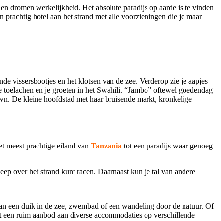
en dromen werkelijkheid. Het absolute paradijs op aarde is te vinden
 prachtig hotel aan het strand met alle voorzieningen die je maar
e vissersbootjes en het klotsen van de zee. Verderop zie je aapjes
je toelachen en je groeten in het Swahili. “Jambo” oftewel goedendag
own. De kleine hoofdstad met haar bruisende markt, kronkelige
et meest prachtige eiland van
Tanzania
tot een paradijs waar genoeg
jeep over het strand kunt racen. Daarnaast kun je tal van andere
 dan een duik in de zee, zwembad of een wandeling door de natuur. Of
iedt een ruim aanbod aan diverse accommodaties op verschillende