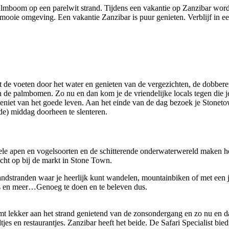
 palmboom op een parelwit strand. Tijdens een vakantie op Zanzibar word
ooie omgeving. Een vakantie Zanzibar is puur genieten. Verblijf in een
 de voeten door het water en genieten van de vergezichten, de dobberend
in de palmbomen. Zo nu en dan kom je de vriendelijke locals tegen die 
 geniet van het goede leven. Aan het einde van de dag bezoek je Stonet
nde) middag doorheen te slenteren.
vele apen en vogelsoorten en de schitterende onderwaterwereld maken h
ucht op bij de markt in Stone Town.
 zandstranden waar je heerlijk kunt wandelen, mountainbiken of met een 
ngs en meer…Genoeg te doen en te beleven dus.
komt lekker aan het strand genietend van de zonsondergang en zo nu en
ltjes en restaurantjes. Zanzibar heeft het beide. De Safari Specialist b